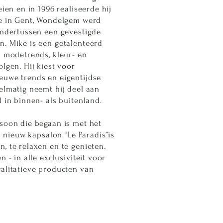
eien en in 1996 realiseerde hij
ee in Gent, Wondelgem werd
ondertussen een gevestigde
. Mike is een getalenteerd
d modetrends, kleur- en
lgen. Hij kiest voor
euwe trends en eigentijdse
elmatig neemt hij deel aan
 in binnen- als buitenland.
soon die begaan is met het
jn nieuw kapsalon “Le Paradis”is
, te relaxen en te genieten.
 - in alle exclusiviteit voor
alitatieve producten van