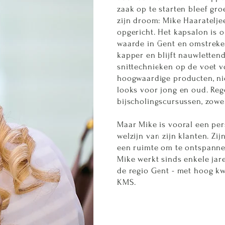
zaak op te starten bleef gro
zijn droom: Mike Haaratelj
opgericht. Het kapsalon is 
waarde in Gent en omstreken
kapper en blijft nauwletten
snittechnieken op de voet vo
hoogwaardige producten, ni
looks voor jong en oud. Reg
bijscholingscursussen, zowel
Maar Mike is vooral een per
welzijn van zijn klanten. Zi
een ruimte om te ontspannen
Mike werkt sinds enkele jaren
de regio Gent - met hoog kw
KMS.